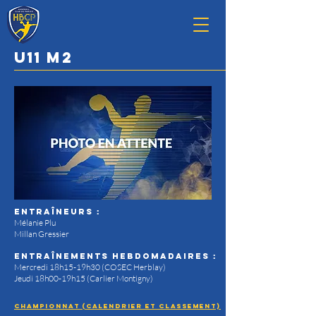
U11 M2
Entraîneurs :
Mélanie Plu
Millan Gressier
entraînements hebdomadaires :
Mercredi 18h15-19h30 (COSEC Herblay)
Jeudi 18h00-19h15
(Carlier Montigny
)
Championnat (calendrier et classement)