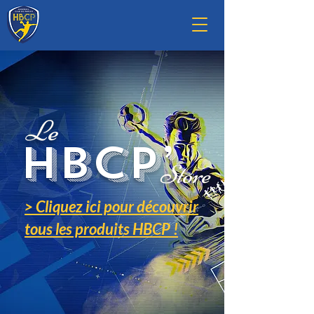
Le
HBCP’
Store
> Cliquez ici pour découvrir
tous les produits HBCP !