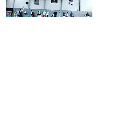
Partager cet article
Le Handball Club du Parisis remercie l'ensemble
de ses partenaires, institutionnels et privés.